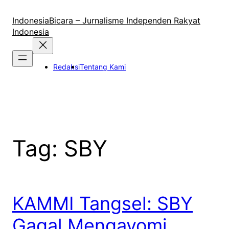
Lewati
ke
IndonesiaBicara – Jurnalisme Independen Rakyat
konten
Indonesia
Redaksi
Tentang Kami
Tag:
SBY
KAMMI Tangsel: SBY
Gagal Mengayomi