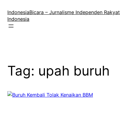
Lewati
ke
IndonesiaBicara – Jurnalisme Independen Rakyat
konten
Indonesia
Tag:
upah buruh