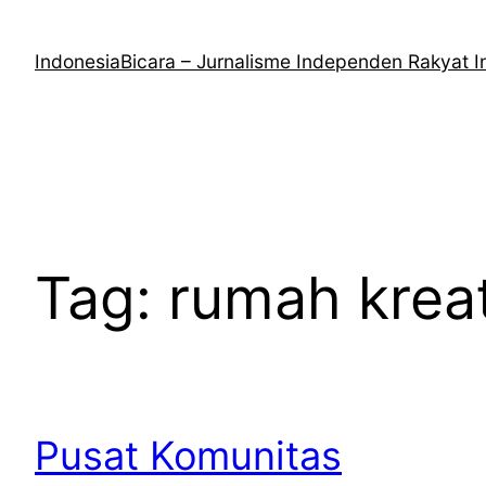
Lewati
ke
IndonesiaBicara – Jurnalisme Independen Rakyat I
konten
Tag:
rumah kreat
Pusat Komunitas