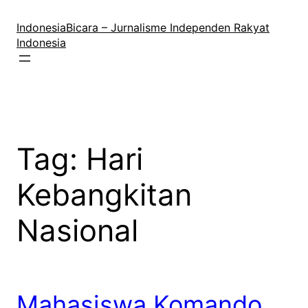
Lewati
ke
IndonesiaBicara – Jurnalisme Independen Rakyat
konten
Indonesia
Tag:
Hari
Kebangkitan
Nasional
Mahasiswa Komando,