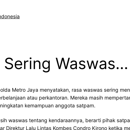
ndonesia
r Sering Waswas…
s Polda Metro Jaya menyatakan, rasa waswas sering m
belanjaan atau perkantoran. Mereka masih mempertanyak
 peningkatan kemampuan anggota satpam.
sih waswas tentang kendaraannya, berarti pihak satpam
r Direktur Lalu Lintas Kombes Condro Kirono ketika men