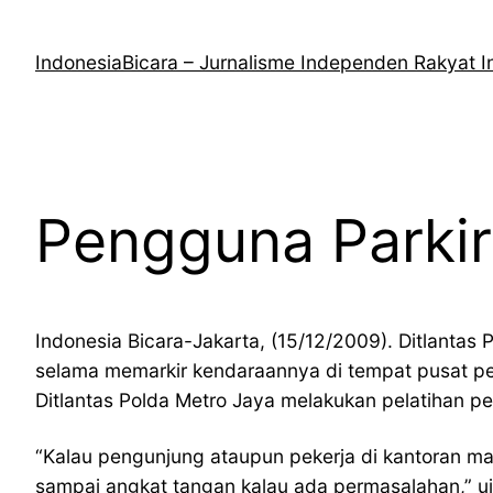
Lewati
ke
IndonesiaBicara – Jurnalisme Independen Rakyat I
konten
Pengguna Parki
Indonesia Bicara-Jakarta, (15/12/2009). Ditlanta
selama memarkir kendaraannya di tempat pusat per
Ditlantas Polda Metro Jaya melakukan pelatihan
“Kalau pengunjung ataupun pekerja di kantoran ma
sampai angkat tangan kalau ada permasalahan,” uja