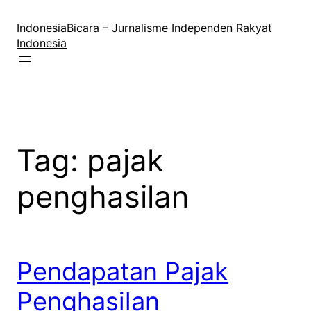
Lewati
ke
IndonesiaBicara – Jurnalisme Independen Rakyat
konten
Indonesia
Tag:
pajak
penghasilan
Pendapatan Pajak
Penghasilan