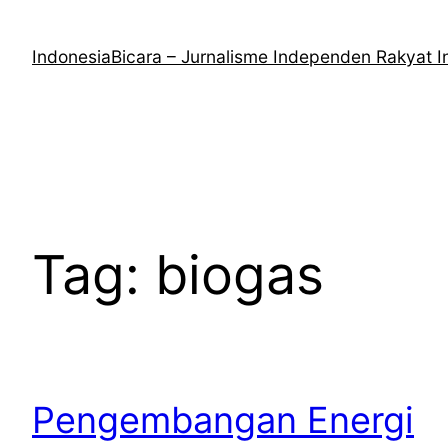
Lewati
ke
IndonesiaBicara – Jurnalisme Independen Rakyat I
konten
Tag:
biogas
Pengembangan Energi