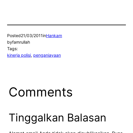
Posted
21/03/2011
in
Hankam
by
famrullah
Tags:
kinerja polisi
, 
penganiayaan
Comments
Tinggalkan Balasan