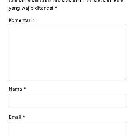
Alamat email Anda tidak akan dipublikasikan.
Ruas
yang wajib ditandai
*
Komentar
*
Nama
*
Email
*