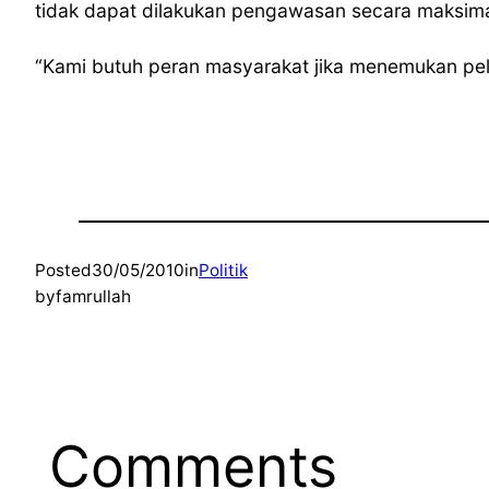
tidak dapat dilakukan pengawasan secara maksima
“Kami butuh peran masyarakat jika menemukan pela
Posted
30/05/2010
in
Politik
by
famrullah
Comments