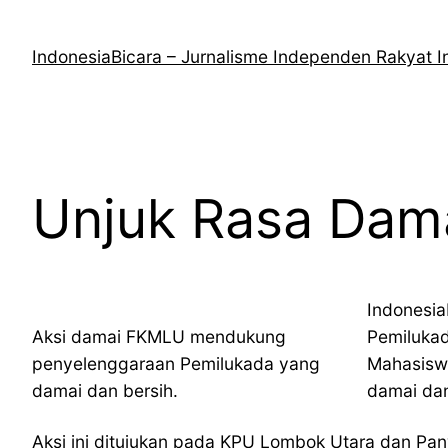
Lewati
ke
IndonesiaBicara – Jurnalisme Independen Rakyat I
konten
Unjuk Rasa Dam
Indonesia
Aksi damai FKMLU mendukung
Pemiluka
penyelenggaraan Pemilukada yang
Mahasisw
damai dan bersih.
damai dan
Aksi ini ditujukan pada KPU Lombok Utara dan Pa