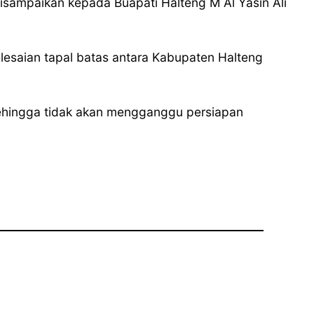
sampaikan kepada Buapati Halteng M Al Yasin Ali
elesaian tapal batas antara Kabupaten Halteng
ehingga tidak akan mengganggu persiapan