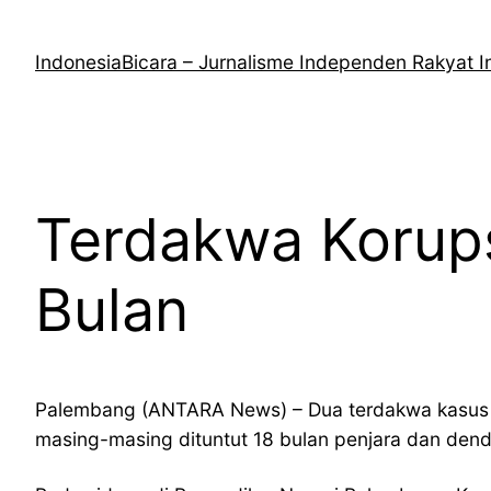
Lewati
ke
IndonesiaBicara – Jurnalisme Independen Rakyat I
konten
Terdakwa Korups
Bulan
Palembang (ANTARA News) – Dua terdakwa kasus d
masing-masing dituntut 18 bulan penjara dan dend