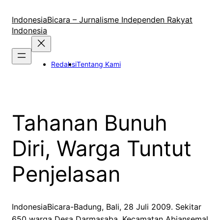
Lewati
ke
IndonesiaBicara – Jurnalisme Independen Rakyat
konten
Indonesia
Redaksi
Tentang Kami
Tahanan Bunuh
Diri, Warga Tuntut
Penjelasan
IndonesiaBicara-Badung, Bali, 28 Juli 2009. Sekitar
650 warga
Desa
Darmasaba, Kecamatan Abiansemal