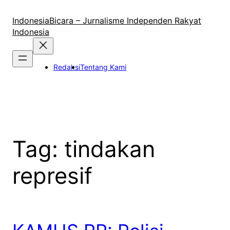
Lewati
ke
IndonesiaBicara – Jurnalisme Independen Rakyat
konten
Indonesia
Redaksi
Tentang Kami
Tag:
tindakan
represif