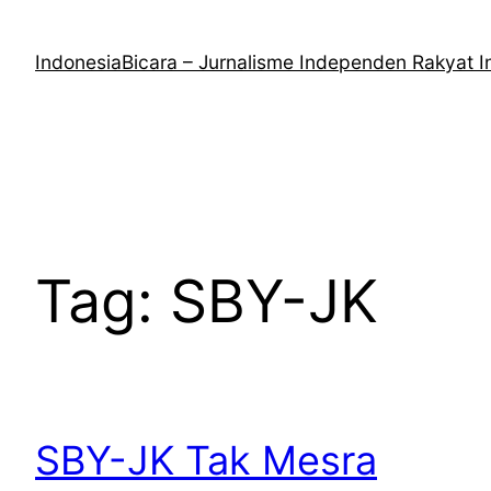
Lewati
ke
IndonesiaBicara – Jurnalisme Independen Rakyat I
konten
Tag:
SBY-JK
SBY-JK Tak Mesra