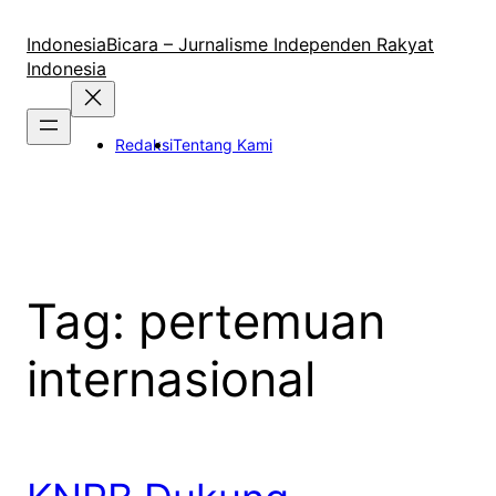
Lewati
ke
IndonesiaBicara – Jurnalisme Independen Rakyat
konten
Indonesia
Redaksi
Tentang Kami
Tag:
pertemuan
internasional