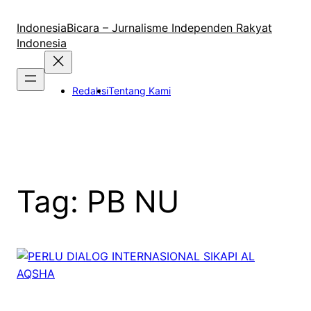
Lewati
ke
IndonesiaBicara – Jurnalisme Independen Rakyat
konten
Indonesia
Redaksi
Tentang Kami
Tag:
PB NU