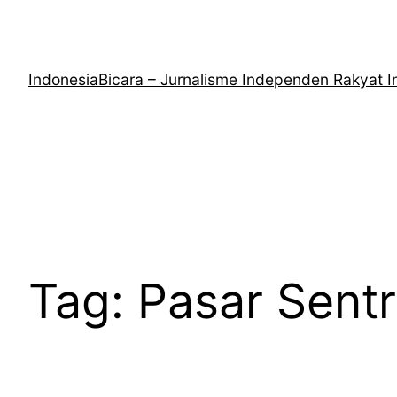
Lewati
ke
konten
IndonesiaBicara – Jurnalisme Independen Rakyat I
Tag:
Pasar Sentr