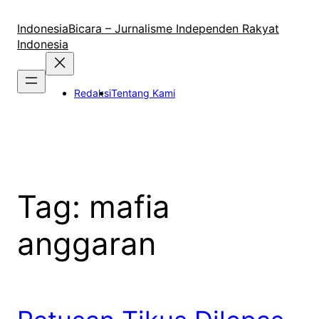
Lewati
ke
IndonesiaBicara – Jurnalisme Independen Rakyat
konten
Indonesia
Redaksi
Tentang Kami
Tag:
mafia
anggaran