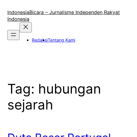
Lewati
ke
IndonesiaBicara – Jurnalisme Independen Rakyat
konten
Indonesia
Redaksi
Tentang Kami
Tag:
hubungan
sejarah