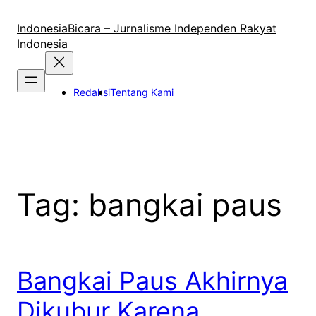
Lewati
ke
IndonesiaBicara – Jurnalisme Independen Rakyat
konten
Indonesia
Redaksi
Tentang Kami
Tag:
bangkai paus
Bangkai Paus Akhirnya
Dikubur Karena