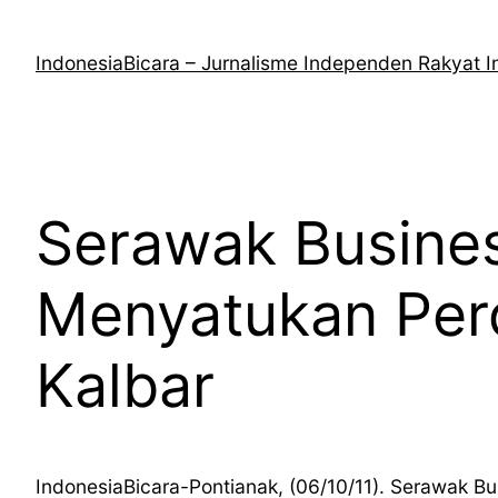
Lewati
ke
IndonesiaBicara – Jurnalisme Independen Rakyat I
konten
Serawak Busines
Menyatukan Per
Kalbar
IndonesiaBicara-Pontianak, (06/10/11). Serawak B