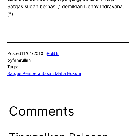
Satgas sudah berhasil,” demikian Denny Indrayana.
(*)
Posted
11/01/2010
in
Politik
by
famrullah
Tags:
Satgas Pemberantasan Mafia Hukum
Comments