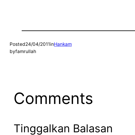
Posted
24/04/2011
in
Hankam
by
famrullah
Comments
Tinggalkan Balasan