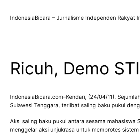
Lewati
ke
IndonesiaBicara – Jurnalisme Independen Rakyat I
konten
Ricuh, Demo STI
IndonesiaBicara.com–Kendari, (24/04/11). Sejumla
Sulawesi Tenggara, terlibat saling baku pukul den
Aksi saling baku pukul antara sesama mahasiswa 
menggelar aksi unjukrasa untuk memprotes sistem