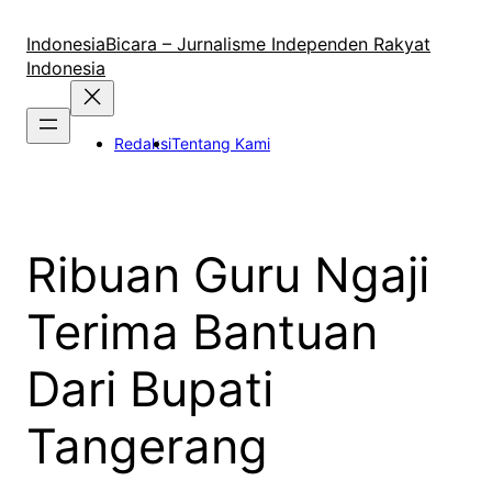
Lewati
ke
IndonesiaBicara – Jurnalisme Independen Rakyat
konten
Indonesia
Redaksi
Tentang Kami
Ribuan Guru Ngaji
Terima Bantuan
Dari Bupati
Tangerang