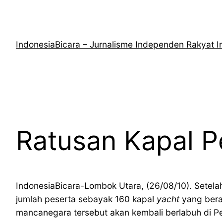
Lewati
ke
konten
IndonesiaBicara – Jurnalisme Independen Rakyat I
Ratusan Kapal P
IndonesiaBicara-Lombok Utara, (26/08/10). Setela
jumlah peserta sebayak 160 kapal
yacht
yang beras
mancanegara tersebut akan kembali berlabuh di P