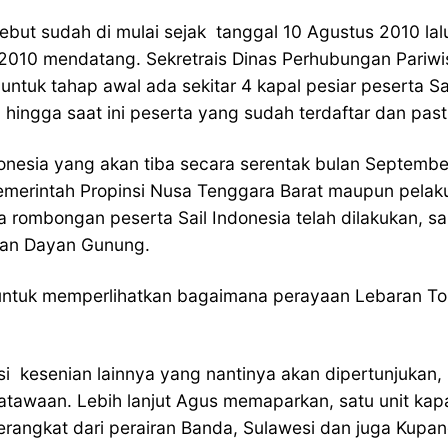
sebut sudah di mulai sejak tanggal 10 Agustus 2010 l
010 mendatang. Sekretrais Dinas Perhubungan Pariwis
untuk tahap awal ada sekitar 4 kapal pesiar peserta S
ingga saat ini peserta yang sudah terdaftar dan pas
donesia yang akan tiba secara serentak bulan Septemb
emerintah Propinsi Nusa Tenggara Barat maupun pelaku
 rombongan peserta Sail Indonesia telah dilakukan, sal
ikan Dayan Gunung.
 untuk memperlihatkan bagaimana perayaan Lebaran Topa
ksi kesenian lainnya yang nantinya akan dipertunjukan
tawaan. Lebih lanjut Agus memaparkan, satu unit kapa
erangkat dari perairan Banda, Sulawesi dan juga Kupa