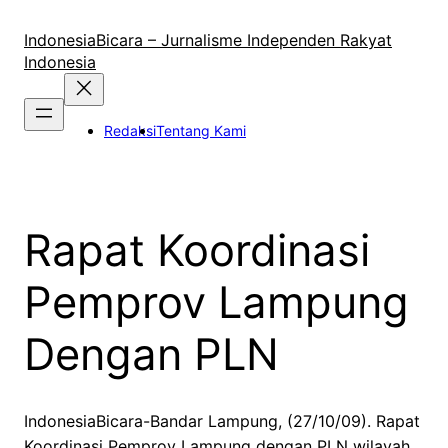
Lewati
ke
IndonesiaBicara – Jurnalisme Independen Rakyat
konten
Indonesia
Redaksi
Tentang Kami
Rapat Koordinasi
Pemprov Lampung
Dengan PLN
IndonesiaBicara-Bandar Lampung, (27/10/09). Rapat
Koordinasi Pemprov Lampung dengan PLN wilayah