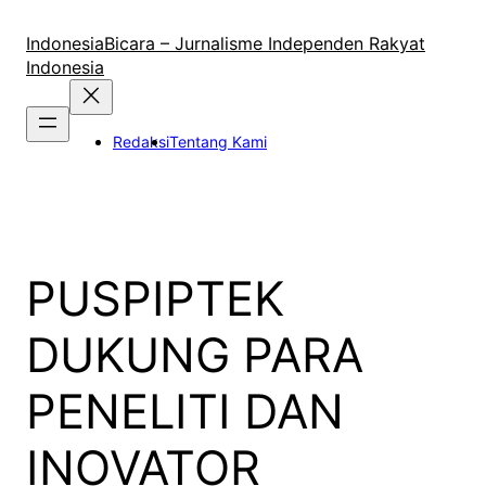
Lewati
ke
IndonesiaBicara – Jurnalisme Independen Rakyat
konten
Indonesia
Redaksi
Tentang Kami
PUSPIPTEK
DUKUNG PARA
PENELITI DAN
INOVATOR