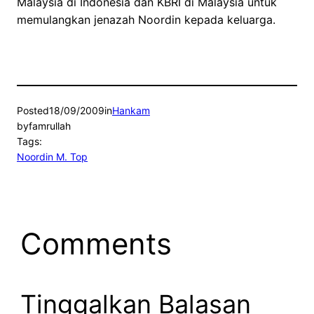
Malaysia di Indonesia dan KBRI di Malaysia untuk
memulangkan jenazah Noordin kepada keluarga.
Posted
18/09/2009
in
Hankam
by
famrullah
Tags:
Noordin M. Top
Comments
Tinggalkan Balasan