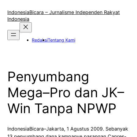
Lewati
ke
IndonesiaBicara – Jurnalisme Independen Rakyat
konten
Indonesia
Redaksi
Tentang Kami
Penyumbang
Mega–Pro dan JK–
Win Tanpa NPWP
IndonesiaBicara–Jakarta, 1 Agustus 2009. Sebanyak
13 penyumbang dana kampanye pasangan Capres-