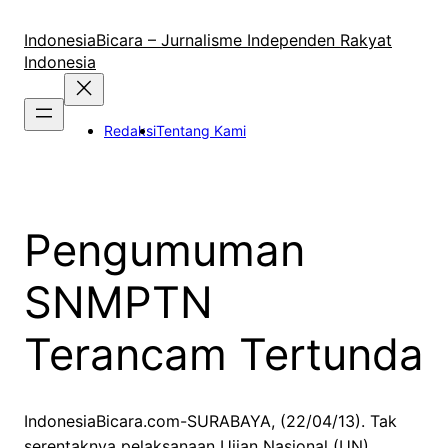
Lewati
ke
IndonesiaBicara – Jurnalisme Independen Rakyat
konten
Indonesia
Redaksi
Tentang Kami
Pengumuman
SNMPTN
Terancam Tertunda
IndonesiaBicara.com-SURABAYA, (22/04/13). Tak
serentaknya pelaksanaan Ujian Nasional (UN)