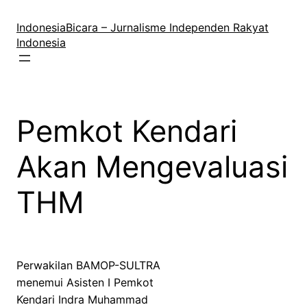
Lewati
ke
IndonesiaBicara – Jurnalisme Independen Rakyat
konten
Indonesia
Pemkot Kendari
Akan Mengevaluasi
THM
Perwakilan BAMOP-SULTRA
menemui Asisten I Pemkot
Kendari Indra Muhammad