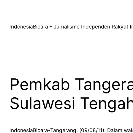
Lewati
ke
konten
IndonesiaBicara – Jurnalisme Independen Rakyat I
Pemkab Tangera
Sulawesi Tenga
IndonesiaBicara-Tangerang, (09/08/11). Dalam wa