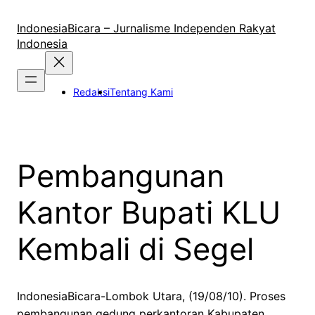
Lewati
ke
IndonesiaBicara – Jurnalisme Independen Rakyat
konten
Indonesia
Redaksi
Tentang Kami
Pembangunan
Kantor Bupati KLU
Kembali di Segel
IndonesiaBicara-Lombok Utara, (19/08/10). Proses
pembangunan gedung perkantoran Kabupaten