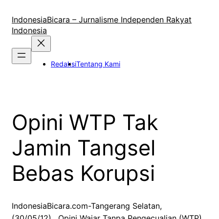
Lewati
ke
IndonesiaBicara – Jurnalisme Independen Rakyat
konten
Indonesia
Redaksi
Tentang Kami
Opini WTP Tak
Jamin Tangsel
Bebas Korupsi
IndonesiaBicara.com-Tangerang Selatan,
(30/05/12). Opini Wajar Tanpa Pengecualian (WTP)