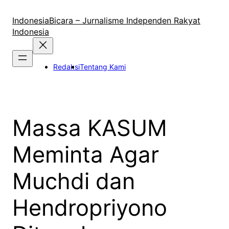
Lewati
ke
IndonesiaBicara – Jurnalisme Independen Rakyat
konten
Indonesia
Redaksi
Tentang Kami
Massa KASUM
Meminta Agar
Muchdi dan
Hendropriyono