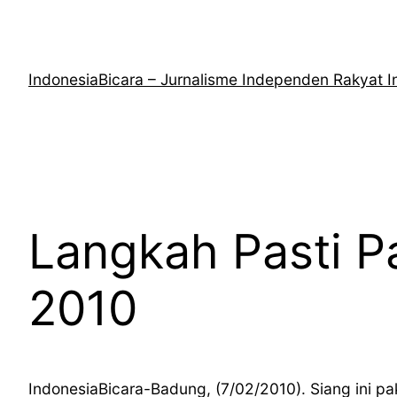
Lewati
ke
konten
IndonesiaBicara – Jurnalisme Independen Rakyat I
Langkah Pasti P
2010
IndonesiaBicara-Badung, (7/02/2010). Siang ini 