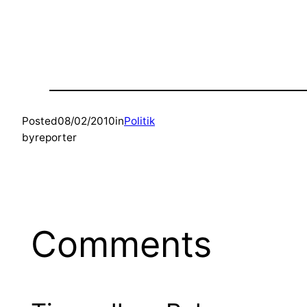
Posted
08/02/2010
in
Politik
by
reporter
Comments