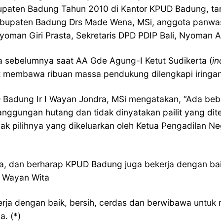
bupaten Badung Tahun 2010 di Kantor KPUD Badung, ta
Kabupaten Badung Drs Made Wena, MSi, anggota panw
oman Giri Prasta, Sekretaris DPD PDIP Bali, Nyoman A
na sebelumnya saat AA Gde Agung-I Ketut Sudikerta (
i
t membawa ribuan massa pendukung dilengkapi iringan
 Badung Ir I Wayan Jondra, MSi mengatakan, “Ada beb
tanggungan hutang dan tidak dinyatakan pailit yang dit
 hak pilihnya yang dikeluarkan oleh Ketua Pengadilan 
a, dan berharap KPUD Badung juga bekerja dengan bai
f Wayan Wita
n bekerja dengan baik, bersih, cerdas dan berwibawa u
. (*)