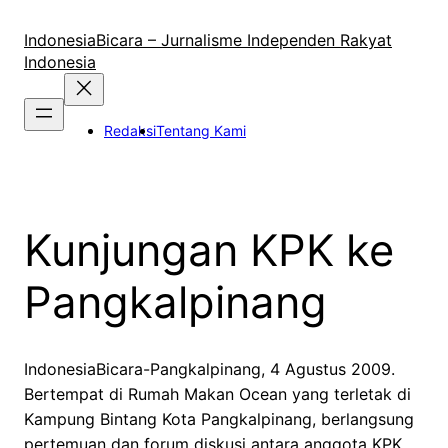
Lewati
ke
IndonesiaBicara – Jurnalisme Independen Rakyat
konten
Indonesia
Redaksi
Tentang Kami
Kunjungan KPK ke
Pangkalpinang
IndonesiaBicara-Pangkalpinang, 4 Agustus 2009.
Bertempat di Rumah Makan Ocean yang terletak di
Kampung Bintang Kota Pangkalpinang, berlangsung
pertemuan dan forum diskusi antara anggota KPK