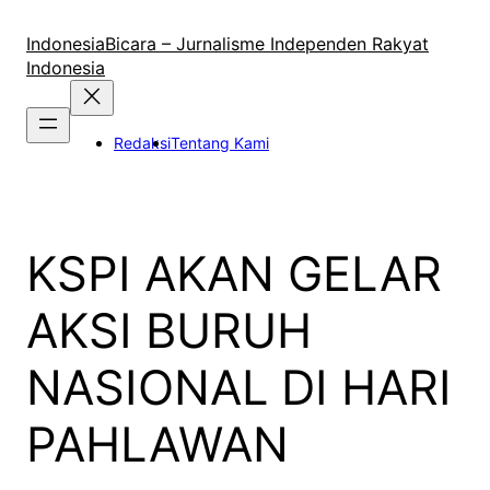
Lewati
ke
IndonesiaBicara – Jurnalisme Independen Rakyat
konten
Indonesia
Redaksi
Tentang Kami
KSPI AKAN GELAR
AKSI BURUH
NASIONAL DI HARI
PAHLAWAN