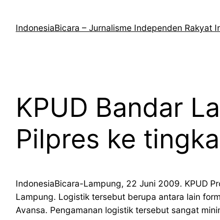
Lewati
ke
IndonesiaBicara – Jurnalisme Independen Rakyat I
konten
KPUD Bandar Lam
Pilpres ke tingk
IndonesiaBicara-Lampung, 22 Juni 2009. KPUD Prov
Lampung. Logistik tersebut berupa antara lain formul
Avansa. Pengamanan logistik tersebut sangat min