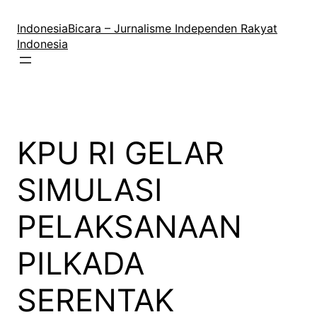
Lewati
ke
IndonesiaBicara – Jurnalisme Independen Rakyat
konten
Indonesia
KPU RI GELAR
SIMULASI
PELAKSANAAN
PILKADA
SERENTAK