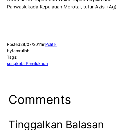
Panwaslukada Kepulauan Morotai, tutur Azis. (Ag)
Posted
28/07/2011
in
Politik
by
famrullah
Tags:
sengketa Pemilukada
Comments
Tinggalkan Balasan