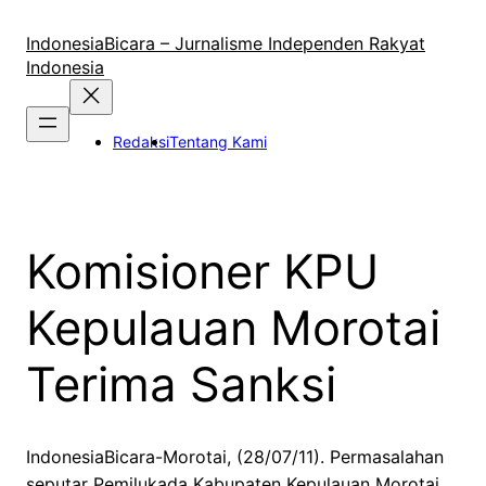
Lewati
ke
IndonesiaBicara – Jurnalisme Independen Rakyat
konten
Indonesia
Redaksi
Tentang Kami
Komisioner KPU
Kepulauan Morotai
Terima Sanksi
IndonesiaBicara-Morotai, (28/07/11). Permasalahan
seputar Pemilukada Kabupaten Kepulauan Morotai