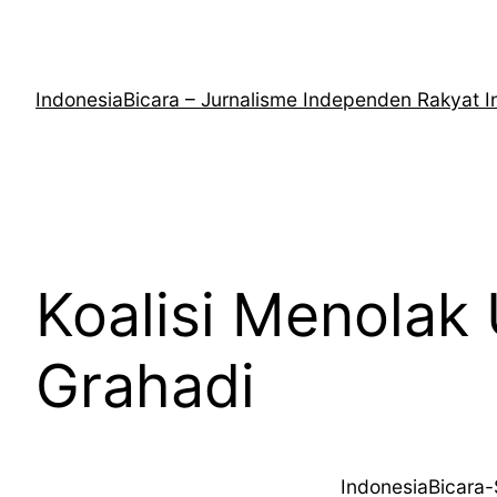
Lewati
ke
konten
IndonesiaBicara – Jurnalisme Independen Rakyat I
Koalisi Menolak
Grahadi
IndonesiaBicara-