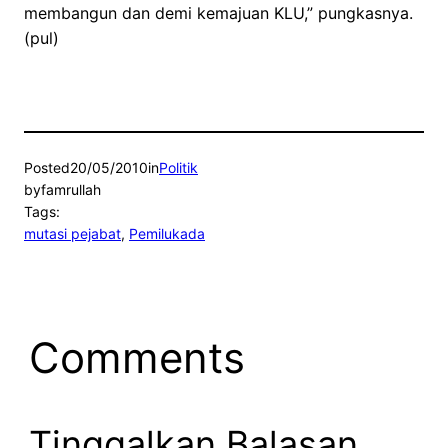
membangun dan demi kemajuan KLU,” pungkasnya.
(pul)
Posted
20/05/2010
in
Politik
by
famrullah
Tags:
mutasi pejabat
, 
Pemilukada
Comments
Tinggalkan Balasan