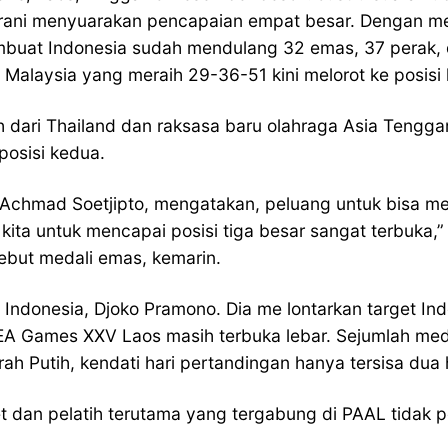
erani menyuarakan pencapaian empat besar. Dengan me
uat Indonesia sudah mendulang 32 emas, 37 perak, d
Malaysia yang meraih 29-36-51 kini melorot ke posisi 
h dari Thailand dan raksasa baru olahraga Asia Tengg
osisi kedua.
Achmad Soetjipto, mengatakan, peluang untuk bisa me
ng kita untuk mencapai posisi tiga besar sangat terbuk
but medali emas, kemarin.
Indonesia, Djoko Pramono. Dia me lontarkan target In
A Games XXV Laos masih terbuka lebar. Sejumlah meda
 Putih, kendati hari pertandingan hanya tersisa dua ha
et dan pelatih terutama yang tergabung di PAAL tidak 