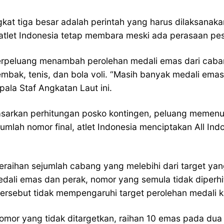
kat tiga besar adalah perintah yang harus dilaksanakan
atlet Indonesia tetap membara meski ada perasaan pesi
rpeluang menambah perolehan medali emas dari cabang atl
nembak, tenis, dan bola voli. “Masih banyak medali ema
ala Staf Angkatan Laut ini.
rkan perhitungan posko kontingen, peluang memenuhi
ejumlah nomor final, atlet Indonesia menciptakan All In
raihan sejumlah cabang yang melebihi dari target yang d
edali emas dan perak, nomor yang semula tidak dipe
tersebut tidak mempengaruhi target perolehan medali kit
or yang tidak ditargetkan, raihan 10 emas pada dua h