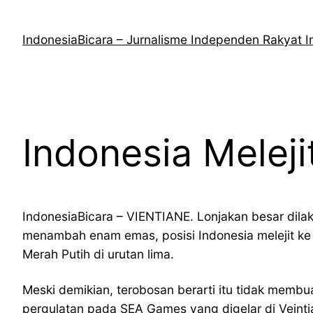
Lewati
ke
IndonesiaBicara – Jurnalisme Independen Rakyat I
konten
Indonesia Meleji
IndonesiaBicara – VIENTIANE. Lonjakan besar dil
menambah enam emas, posisi Indonesia melejit ke 
Merah Putih di urutan lima.
Meski demikian, terobosan berarti itu tidak membu
pergulatan pada SEA Games yang digelar di Veinti