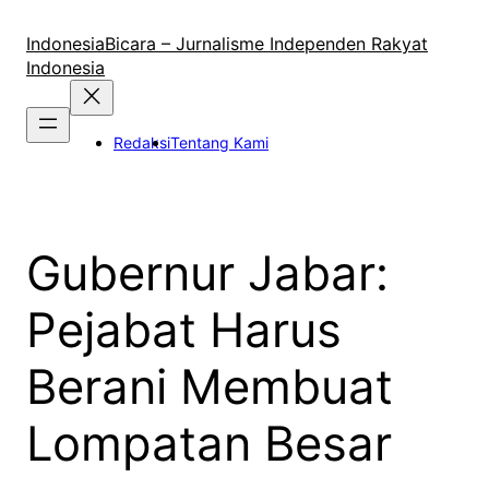
Lewati
ke
IndonesiaBicara – Jurnalisme Independen Rakyat
konten
Indonesia
Redaksi
Tentang Kami
Gubernur Jabar:
Pejabat Harus
Berani Membuat
Lompatan Besar