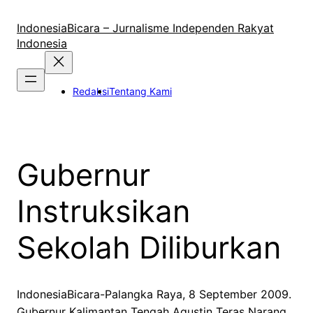
Lewati
ke
IndonesiaBicara – Jurnalisme Independen Rakyat
konten
Indonesia
Redaksi
Tentang Kami
Gubernur
Instruksikan
Sekolah Diliburkan
IndonesiaBicara-Palangka Raya, 8 September 2009.
Gubernur Kalimantan Tengah Agustin Teras Narang