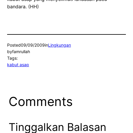
bandara. (HH)
Posted
09/09/2009
in
Lingkungan
by
famrullah
Tags:
kabut asap
Comments
Tinggalkan Balasan