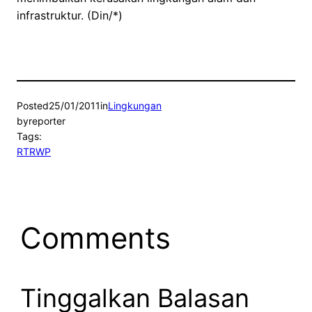
infrastruktur. (Din/*)
Posted
25/01/2011
in
Lingkungan
by
reporter
Tags:
RTRWP
Comments
Tinggalkan Balasan