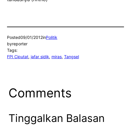
Posted
09/01/2012
in
Politik
by
reporter
Tags:
FPI Ciputat
, 
jafar sidik
, 
miras
, 
Tangsel
Comments
Tinggalkan Balasan