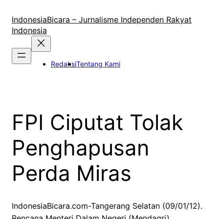
Lewati
ke
IndonesiaBicara – Jurnalisme Independen Rakyat
konten
Indonesia
Redaksi
Tentang Kami
FPI Ciputat Tolak
Penghapusan
Perda Miras
IndonesiaBicara.com-Tangerang Selatan (09/01/12).
Rencana Menteri Dalam Negeri (Mendagri)