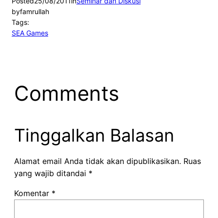
Posted
25/08/2011
in
Seminar dan Diskusi
by
famrullah
Tags:
SEA Games
Comments
Tinggalkan Balasan
Alamat email Anda tidak akan dipublikasikan.
Ruas
yang wajib ditandai
*
Komentar
*