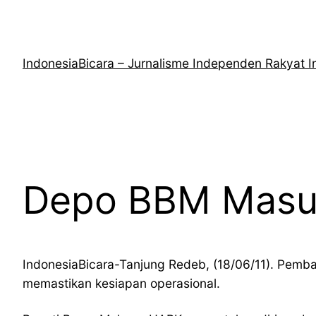
Lewati
ke
konten
IndonesiaBicara – Jurnalisme Independen Rakyat I
Depo BBM Masuk
IndonesiaBicara-Tanjung Redeb, (18/06/11). Pemb
memastikan kesiapan operasional.